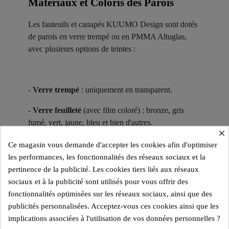
Matériaux et Coloris des Parois ​
Les fauteuils et canapés KUUMO Design sont dotés
de parois en verre trempé ou en PMMA Altuglas,
avec plusieurs options de teintes :
-
Verre trempé
: uniquement en transparent.
-
Verre feuilleté
(avec film coloré) : bronze, gris
fumé, vert, jaune, bleu et bien d'autres.
×
-
PMMA Altuglas
: transparent, bronze, gris-bleu.
Ce magasin vous demande d'accepter les cookies afin d'optimiser
les performances, les fonctionnalités des réseaux sociaux et la
pertinence de la publicité. Les cookies tiers liés aux réseaux
sociaux et à la publicité sont utilisés pour vous offrir des
Utilisables en intérieur en verre ou en PMMA
fonctionnalités optimisées sur les réseaux sociaux, ainsi que des
Altuglas, les modèles en PMMA Altuglas sont aussi
publicités personnalisées. Acceptez-vous ces cookies ainsi que les
adaptés à une utilisation en extérieur.
implications associées à l'utilisation de vos données personnelles ?