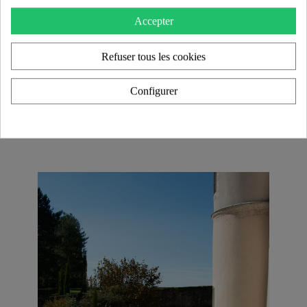
Des Pièces de Collection ​
Accepter
Chaque modèle de la gamme KUUMO Design est
une pièce unique, alliant transparence et contraste des
Refuser tous les cookies
matériaux pour un rendu élégant et
intemporel
.
Grâce à une
personnalisation
étendue des couleurs
Configurer
et des finitions, ces créations s’adaptent aussi bien
aux intérieurs contemporains qu’aux projets
d’aménagement haut de gamme
et
HORECA
.