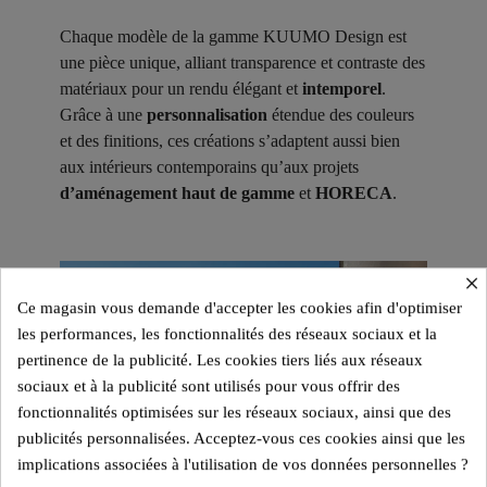
Chaque modèle de la gamme KUUMO Design est
une pièce unique, alliant transparence et contraste des
matériaux pour un rendu élégant et
intemporel
.
Grâce à une
personnalisation
étendue des couleurs
et des finitions, ces créations s’adaptent aussi bien
aux intérieurs contemporains qu’aux projets
d’aménagement haut de gamme
et
HORECA
.
×
Ce magasin vous demande d'accepter les cookies afin d'optimiser
les performances, les fonctionnalités des réseaux sociaux et la
pertinence de la publicité. Les cookies tiers liés aux réseaux
sociaux et à la publicité sont utilisés pour vous offrir des
fonctionnalités optimisées sur les réseaux sociaux, ainsi que des
publicités personnalisées. Acceptez-vous ces cookies ainsi que les
implications associées à l'utilisation de vos données personnelles ?