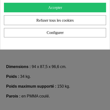
Je découvre
Accepter
Refuser tous les cookies
Configurer
Le modèle MW06 est un fauteuil design fabriqué en
France, créé par le designer français Olivier
SANTINI.
Dimensions :
94 x 87,5 x 96,6 cm.
Poids :
34 kg.
Poids maximum supporté :
150 kg.
Parois :
en PMMA coulé.