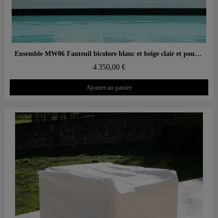
Aperçu rapide
Ensemble MW06 Fauteuil bicolore blanc et beige clair et pouf design blanc – parois en PMMA coulé, assise en mousse alvéolaire
4 350,00 €
Ajouter au panier