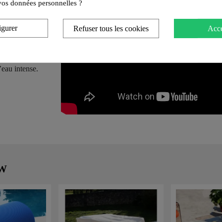
e vos données personnelles ?
igurer
Refuser tous les cookies
Acce
utes
.
’eau intense.
MW