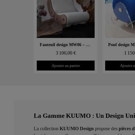
Aperçu rapide
Aperçu
Fauteuil design MW06 – Parois en PMMA coulé bronze, assise en mousse
3 100,00 €
1 150
Ajouter au panier
Ajouter a
La Gamme KUUMO : Un Design Uniqu
La collection
KUUMO Design
propose des
pièces 