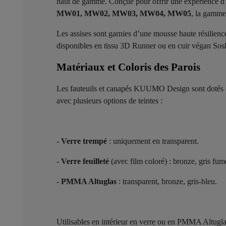
haut de gamme. Conçue pour offrir une expérience d’
MW01, MW02, MW03, MW04, MW05
, la gamm
Les assises sont garnies d’une mousse haute résilienc
disponibles en tissu 3D Runner ou en cuir végan Sosh
Matériaux et Coloris des Parois ​
Les fauteuils et canapés KUUMO Design sont dotés 
avec plusieurs options de teintes :
-
Verre trempé
: uniquement en transparent.
-
Verre feuilleté
(avec film coloré) : bronze, gris fumé
-
PMMA Altuglas
: transparent, bronze, gris-bleu.
Utilisables en intérieur en verre ou en PMMA Altugl