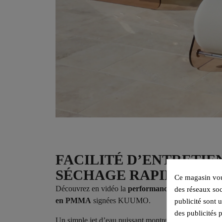
FACILITÉ D’ENTRETIE
SÉCHAGE RAPIDE
Ce magasin vous
Découvrez en vidéo la
performance unique de nos a
des réseaux soc
en PMMA
signées KUUMO.
publicité sont 
des publicités 
Un simple jet d’eau puissant montre la capacité de l