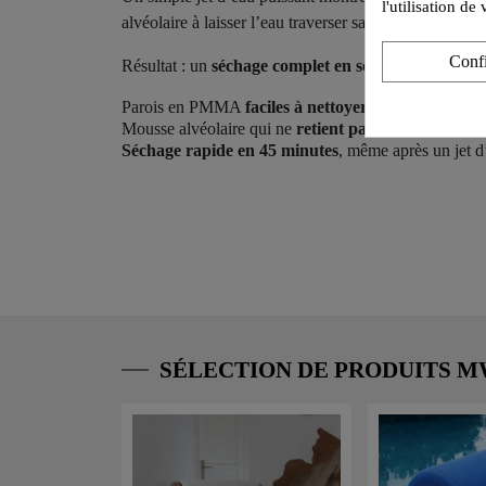
l'utilisation d
alvéolaire à laisser l’eau traverser sans la retenir.
Conf
Résultat : un
séchage complet en seulement 45 min
Parois en PMMA
faciles à nettoyer.
Mousse alvéolaire qui ne
retient pas l’humidité.
Séchage rapide en 45 minutes
, même après un jet d
SÉLECTION DE PRODUITS 