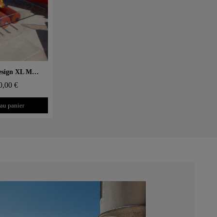
 rapide
Table basse design XL MW – Plateau en Verre, cylindre mousse alvéolaire
0,00 €
 au panier