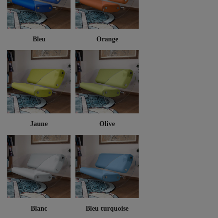
Bleu
Orange
Jaune
Olive
Blanc
Bleu turquoise