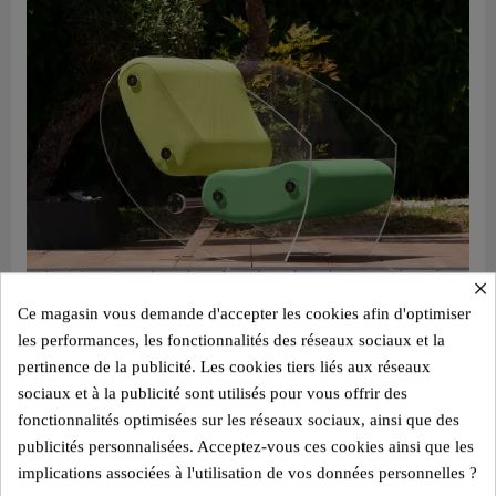
×
Ce magasin vous demande d'accepter les cookies afin d'optimiser
les performances, les fonctionnalités des réseaux sociaux et la
pertinence de la publicité. Les cookies tiers liés aux réseaux
sociaux et à la publicité sont utilisés pour vous offrir des
Aperçu rapide
Fauteuil design MW07 bicolore vert et olive – Parois en PMMA coulé, assise en mousse alvéolaire
fonctionnalités optimisées sur les réseaux sociaux, ainsi que des
3 540,00 €
publicités personnalisées. Acceptez-vous ces cookies ainsi que les
implications associées à l'utilisation de vos données personnelles ?
Ajouter au panier