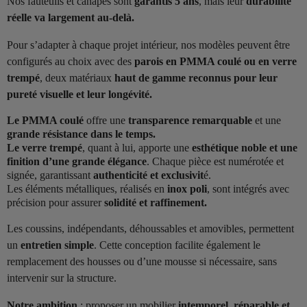
Nos fauteuils et canapés sont
garantis 5 ans
, mais leur
durabilité
réelle va largement au-delà.
Pour s’adapter à chaque projet intérieur, nos modèles peuvent être
configurés au choix avec des
parois en PMMA coulé ou en verre
trempé
, deux matériaux
haut de gamme reconnus pour leur
pureté visuelle et leur longévité.
Le PMMA coulé
offre une
transparence remarquable
et une
grande résistance dans le temps.
Le verre trempé
, quant à lui, apporte une
esthétique noble et une
finition d’une grande élégance
. Chaque pièce est numérotée et
signée, garantissant
authenticité et exclusivit
é.
Les éléments métalliques, réalisés en
inox poli
, sont intégrés avec
précision pour assurer
solidité et raffinement.
Les coussins, indépendants, déhoussables et amovibles, permettent
un
entretien simple
. Cette conception facilite également le
remplacement des housses ou d’une mousse si nécessaire, sans
intervenir sur la structure.
Notre ambition
: proposer un mobilier
intemporel, réparable et