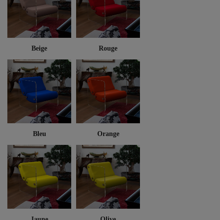
Beige
Rouge
Bleu
Orange
Jaune
Olive