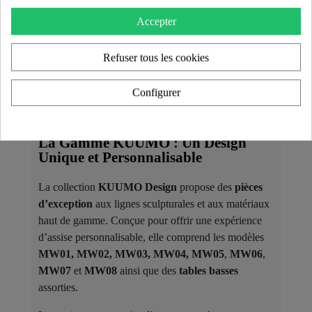
Accepter
Ajouter au panier
Refuser tous les cookies
Configurer
La Gamme KUUMO : Un Design
Unique et Personnalisable
La collection
KUUMO Design
propose des
pièces
d’exception
aux lignes sculpturales et aux matériaux
haut de gamme. Conçue pour offrir une expérience
d’assise personnalisable, elle comprend les modèles
MW01, MW02, MW03, MW04, MW05
,
MW06
,
MW07
et
MW08
ainsi que des
tables basses
assorties.