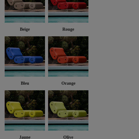
Beige
Rouge
Bleu
Orange
Jaune
Olive