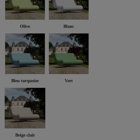
Olive
Blanc
Bleu turquoise
Vert
Beige clair