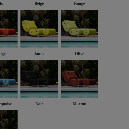
is
Beige
Rouge
nge
Jaune
Olive
rquoise
Noir
Marron