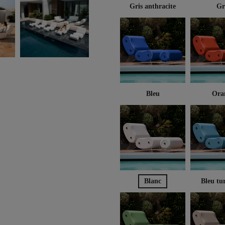
Gris anthracite
Gr
Bleu
Ora
Blanc
Bleu tu