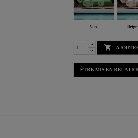
Vert
Beige 

AJOUTER
ÊTRE MIS EN RELATI