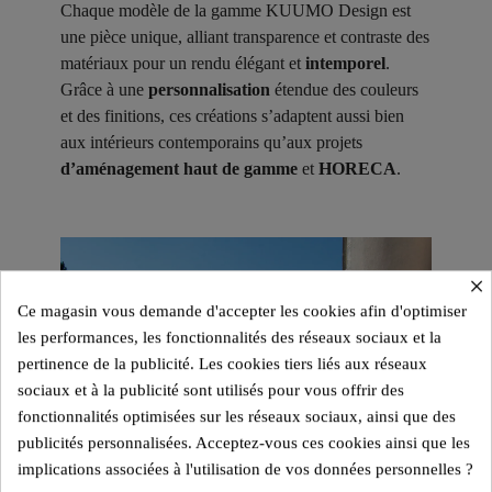
Chaque modèle de la gamme KUUMO Design est
une pièce unique, alliant transparence et contraste des
matériaux pour un rendu élégant et
intemporel
.
Grâce à une
personnalisation
étendue des couleurs
et des finitions, ces créations s’adaptent aussi bien
aux intérieurs contemporains qu’aux projets
d’aménagement haut de gamme
et
HORECA
.
×
Ce magasin vous demande d'accepter les cookies afin d'optimiser
les performances, les fonctionnalités des réseaux sociaux et la
pertinence de la publicité. Les cookies tiers liés aux réseaux
sociaux et à la publicité sont utilisés pour vous offrir des
fonctionnalités optimisées sur les réseaux sociaux, ainsi que des
publicités personnalisées. Acceptez-vous ces cookies ainsi que les
implications associées à l'utilisation de vos données personnelles ?