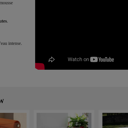
a mousse
utes
.
’eau intense.
MW