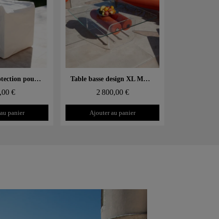
 rapide
Aperçu rapide
Housse de protection pour fauteuil MW01
Table basse design XL MW – Plateau en Verre, cylindre mousse alvéolaire
,00 €
2 800,00 €
 au panier
Ajouter au panier