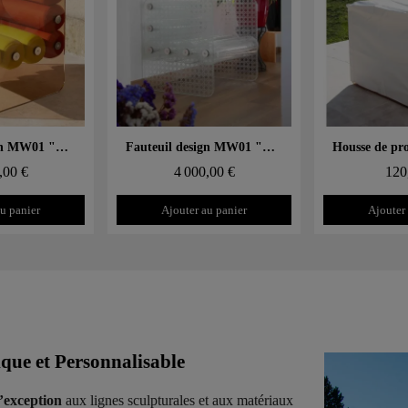
 rapide
Aperçu rapide
Aperçu
Fauteuil design MW01 "Bicolore" – Parois en PMMA coulé, assise en mousse alvéolaire
Fauteuil design MW01 "Cannage" – Parois en verre, assise en TPU
,00 €
4 000,00 €
120
u panier
Ajouter au panier
Ajouter
e et Personnalisable
d’exception
aux lignes sculpturales et aux matériaux