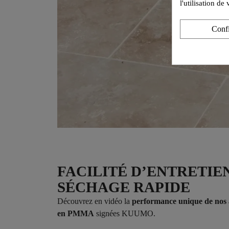
l'utilisation d
Conf
FACILITÉ D’ENTRETIE
SÉCHAGE RAPIDE
Découvrez en vidéo la
performance unique de nos a
en PMMA
signées KUUMO.