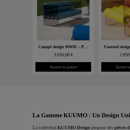
Aperçu rapide
Aperçu
Canapé design MW01 – Parois en PMMA coulé gris, assise en mousse alvéolaire
3 650,00 €
2 950
Ajouter au panier
Ajouter a
La Gamme KUUMO : Un Design Uniqu
La collection
KUUMO Design
propose des
pièces 