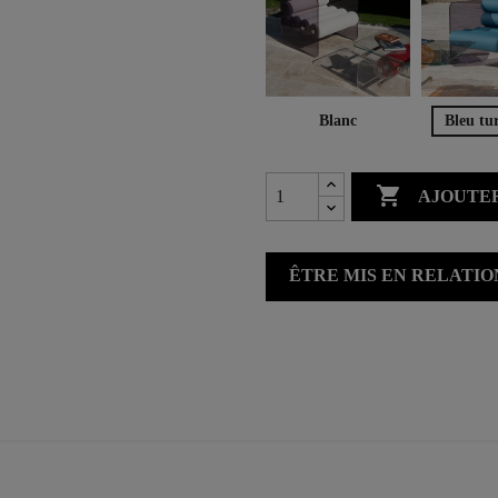
Blanc
Bleu tu

AJOUTER
ÊTRE MIS EN RELATI