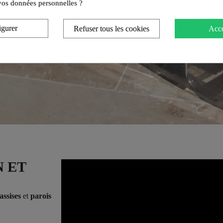
e vos données personnelles ?
igurer
Refuser tous les cookies
Acce
N ET
ssises
et
parois