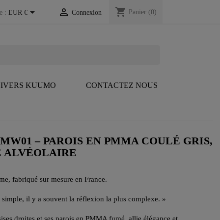
shopping_cart


Panier
(0)
e :
EUR €
Connexion
IVERS KUUMO
CONTACTEZ NOUS
 MW01 – PAROIS EN PMMA COULÉ GRIS,
E ALVÉOLAIRE
me, fabriqué sur mesure en France.
 simple, il y a souvent la réflexion la plus complexe. »
ises droites et ses parois en PMMA fumé, allie élégance et