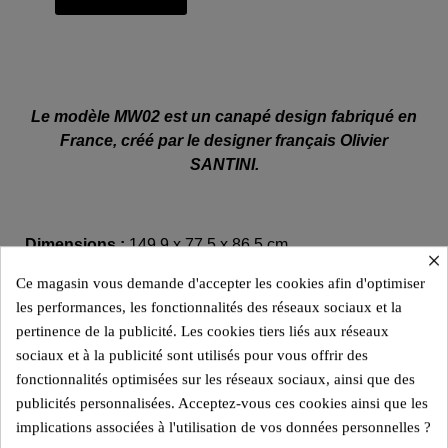
Le modèle MW02 est un canapé design fabriqué en
France, créé par le designer français Olivier
SANTINI.
Dimensions :
149,9 x 77,5 x 86,5 cm.
×
Ce magasin vous demande d'accepter les cookies afin d'optimiser
Poids :
42 kg.
les performances, les fonctionnalités des réseaux sociaux et la
Poids maximum supporté :
300 kg.
pertinence de la publicité. Les cookies tiers liés aux réseaux
sociaux et à la publicité sont utilisés pour vous offrir des
Parois :
en PMMA.
fonctionnalités optimisées sur les réseaux sociaux, ainsi que des
publicités personnalisées. Acceptez-vous ces cookies ainsi que les
implications associées à l'utilisation de vos données personnelles ?
Pièces en acier inoxydable marin.