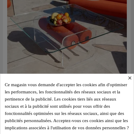
×
Ce magasin vous demande d'accepter les cookies afin d'optimiser
les performances, les fonctionnalités des réseaux sociaux et la
Aperçu rapide
Table basse design XL MW – Plateau en Verre, cylindre mousse alvéolaire
pertinence de la publicité. Les cookies tiers liés aux réseaux
sociaux et à la publicité sont utilisés pour vous offrir des
2 800,00 €
fonctionnalités optimisées sur les réseaux sociaux, ainsi que des
Ajouter au panier
publicités personnalisées. Acceptez-vous ces cookies ainsi que les
implications associées à l'utilisation de vos données personnelles ?