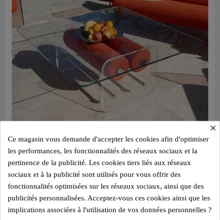
×
Ce magasin vous demande d'accepter les cookies afin d'optimiser
les performances, les fonctionnalités des réseaux sociaux et la
Aperçu rapide
Table basse design XL MW – Plateau en Verre, cylindre mousse alvéolaire
pertinence de la publicité. Les cookies tiers liés aux réseaux
sociaux et à la publicité sont utilisés pour vous offrir des
2 800,00 €
fonctionnalités optimisées sur les réseaux sociaux, ainsi que des
Ajouter au panier
publicités personnalisées. Acceptez-vous ces cookies ainsi que les
implications associées à l'utilisation de vos données personnelles ?