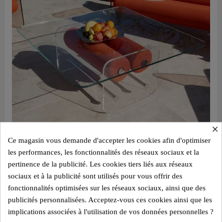
×
Ce magasin vous demande d'accepter les cookies afin d'optimiser
les performances, les fonctionnalités des réseaux sociaux et la
Aperçu rapide
Table basse design XL MW – Plateau en Verre, cylindre mousse alvéolaire
pertinence de la publicité. Les cookies tiers liés aux réseaux
sociaux et à la publicité sont utilisés pour vous offrir des
2 800,00 €
fonctionnalités optimisées sur les réseaux sociaux, ainsi que des
Ajouter au panier
publicités personnalisées. Acceptez-vous ces cookies ainsi que les
implications associées à l'utilisation de vos données personnelles ?