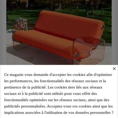
×
Ce magasin vous demande d'accepter les cookies afin d'optimiser
les performances, les fonctionnalités des réseaux sociaux et la
pertinence de la publicité. Les cookies tiers liés aux réseaux
sociaux et à la publicité sont utilisés pour vous offrir des
Aperçu rapide
Canapé design MW03 – Parois en PMMA coulé bronze, assise en mousse alvéolaire
fonctionnalités optimisées sur les réseaux sociaux, ainsi que des
3 350,00 €
publicités personnalisées. Acceptez-vous ces cookies ainsi que les
implications associées à l'utilisation de vos données personnelles ?
Ajouter au panier