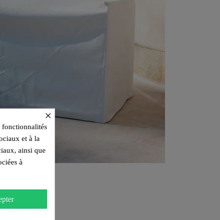
×
 fonctionnalités
ociaux et à la
ciaux, ainsi que
ociées à
pter