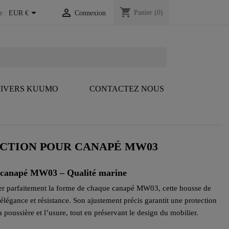
shopping_cart


Panier
(0)
e :
EUR €
Connexion
IVERS KUUMO
CONTACTEZ NOUS
ECTION POUR CANAPÉ MW03
r canapé MW03 – Qualité marine
r parfaitement la forme de chaque canapé MW03, cette housse de
 élégance et résistance. Son ajustement précis garantit une protection
a poussière et l’usure, tout en préservant le design du mobilier.