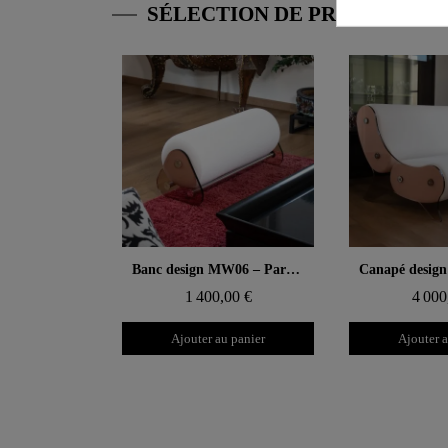
SÉLECTION DE PRODUITS 
Aperçu rapide
Aperçu
Banc design MW06 – Parois en PMMA coulé bronze, assise en mousse
1 400,00 €
4 000
Ajouter au panier
Ajouter a