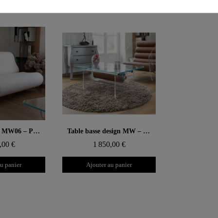
MW
 rapide
Aperçu rapide
Canapé design MW06 – Parois en PMMA coulé bronze, assise en mousse
Table basse design MW – Plateau en Verre, cylindre TPU avec fourreau
,00 €
1 850,00 €
u panier
Ajouter au panier