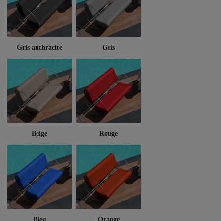
Gris anthracite
Gris
Beige
Rouge
Bleu
Orange