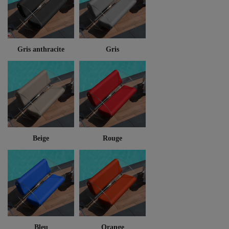
Gris anthracite
Gris
Beige
Rouge
Bleu
Orange