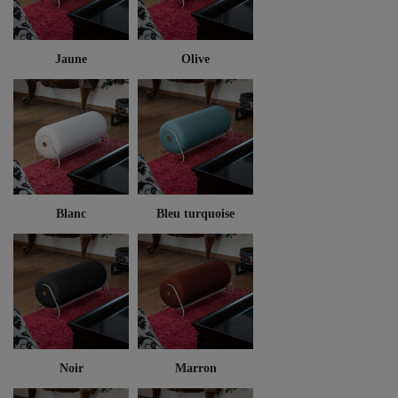
Jaune
Olive
Blanc
Bleu turquoise
Noir
Marron