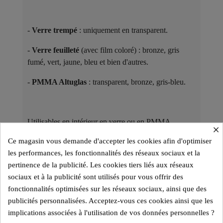
-
Verre trempé
: uniquement en transparent.
-
Verre feuilleté
(avec film coloré) : bronze, gris
fumé, vert, jaune, bleu et bien d'autres.
-
PMMA Altuglas
: transparent, bronze, gris-bleu.
Utilisables en intérieur en verre ou en PMMA
×
Altuglas, les modèles en PMMA Altuglas sont aussi
Ce magasin vous demande d'accepter les cookies afin d'optimiser
adaptés à une utilisation en extérieur.
les performances, les fonctionnalités des réseaux sociaux et la
pertinence de la publicité. Les cookies tiers liés aux réseaux
Des Pièces de Collection ​
sociaux et à la publicité sont utilisés pour vous offrir des
Chaque modèle de la gamme KUUMO Design est
fonctionnalités optimisées sur les réseaux sociaux, ainsi que des
une pièce unique, alliant transparence et contraste des
publicités personnalisées. Acceptez-vous ces cookies ainsi que les
matériaux pour un rendu élégant et
intemporel
.
implications associées à l'utilisation de vos données personnelles ?