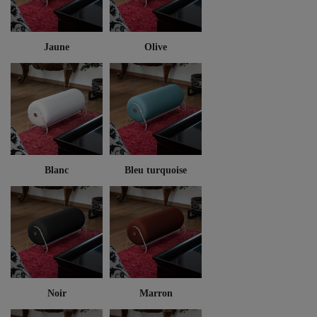
Jaune
Olive
Blanc
Bleu turquoise
Noir
Marron