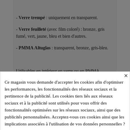
-
Verre trempé
: uniquement en transparent.
-
Verre feuilleté
(avec film coloré) : bronze, gris
fumé, vert, jaune, bleu et bien d'autres.
-
PMMA Altuglas
: transparent, bronze, gris-bleu.
Utilisables en intérieur en verre ou en PMMA
×
Altuglas, les modèles en PMMA Altuglas sont aussi
Ce magasin vous demande d'accepter les cookies afin d'optimiser
adaptés à une utilisation en extérieur.
les performances, les fonctionnalités des réseaux sociaux et la
pertinence de la publicité. Les cookies tiers liés aux réseaux
Des Pièces de Collection ​
sociaux et à la publicité sont utilisés pour vous offrir des
Chaque modèle de la gamme KUUMO Design est
fonctionnalités optimisées sur les réseaux sociaux, ainsi que des
une pièce unique, alliant transparence et contraste des
publicités personnalisées. Acceptez-vous ces cookies ainsi que les
matériaux pour un rendu élégant et
intemporel
.
implications associées à l'utilisation de vos données personnelles ?