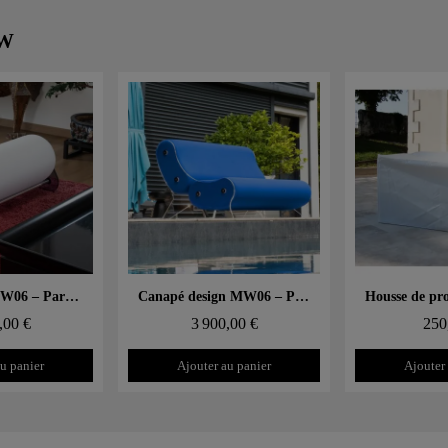
MW
 rapide
Aperçu rapide
Aperçu
Banc design MW06 – Parois en PMMA coulé gris, assise en mousse
Canapé design MW06 – Parois en PMMA coulé, assise en mousse alvéolaire
,00 €
3 900,00 €
250
u panier
Ajouter au panier
Ajouter