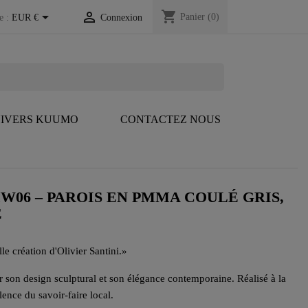
shopping_cart


Panier
(0)
e :
EUR €
Connexion
IVERS KUUMO
CONTACTEZ NOUS
W06 – PAROIS EN PMMA COULÉ GRIS,
E
 création d'Olivier Santini.
»
son design sculptural et son élégance contemporaine. Réalisé à la
lence du savoir-faire local.