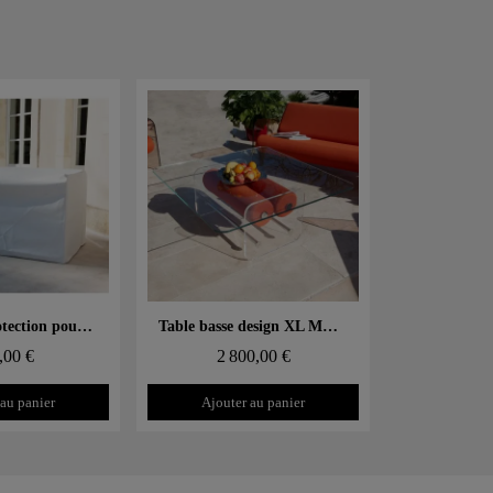
 rapide
Aperçu rapide
Housse de protection pour canapé MW06
Table basse design XL MW – Plateau en Verre, cylindre mousse alvéolaire
,00 €
2 800,00 €
 au panier
Ajouter au panier