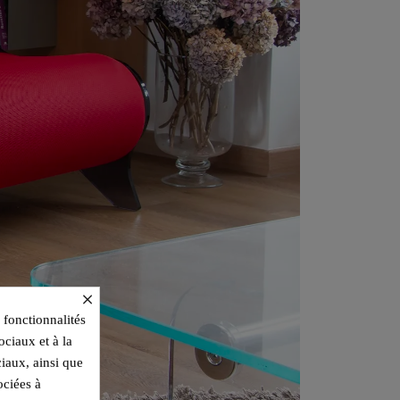
×
 fonctionnalités
ociaux et à la
ciaux, ainsi que
ociées à