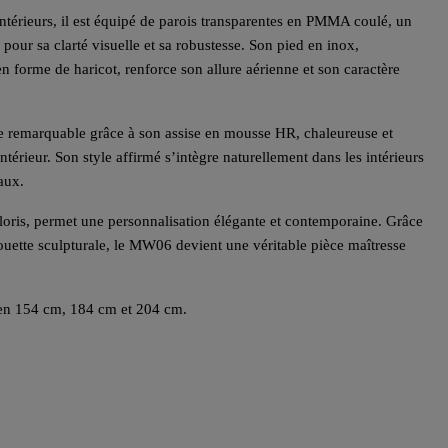
ntérieurs, il est équipé de parois transparentes en PMMA coulé, un
ur sa clarté visuelle et sa robustesse. Son pied en inox,
en forme de haricot, renforce son allure aérienne et son caractère
 remarquable grâce à son assise en mousse HR, chaleureuse et
térieur. Son style affirmé s’intègre naturellement dans les intérieurs
aux.
loris, permet une personnalisation élégante et contemporaine. Grâce
lhouette sculpturale, le MW06 devient une véritable pièce maîtresse
en 154 cm, 184 cm et 204 cm.