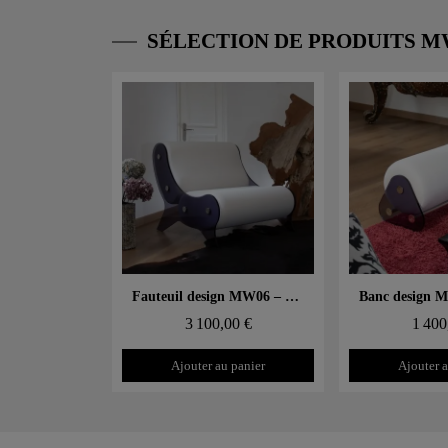
SÉLECTION DE PRODUITS 
Aperçu rapide
Aperçu
Fauteuil design MW06 – Parois en PMMA coulé gris, assise en mousse
3 100,00 €
1 400
Ajouter au panier
Ajouter a