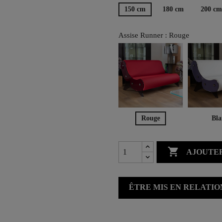
150 cm
180 cm
200 cm
Assise Runner : Rouge
Rouge
Bla

AJOUTER
ÊTRE MIS EN RELATI