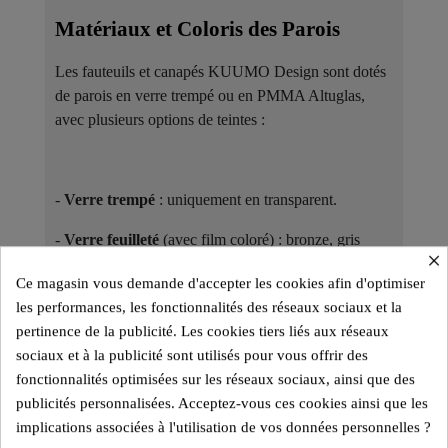
Matériaux et Coloris des Parois ​
Les fauteuils et canapés KUUMO Design sont dotés
de parois en verre trempé ou en PMMA Altuglas,
avec plusieurs options de teintes :
-
Verre trempé
: uniquement en transparent.
-
Verre feuilleté
(avec film coloré) : bronze, gris
×
fumé, vert, jaune, bleu et bien d'autres.
Ce magasin vous demande d'accepter les cookies afin d'optimiser
-
PMMA Altuglas
: transparent, bronze, gris-bleu.
les performances, les fonctionnalités des réseaux sociaux et la
pertinence de la publicité. Les cookies tiers liés aux réseaux
sociaux et à la publicité sont utilisés pour vous offrir des
fonctionnalités optimisées sur les réseaux sociaux, ainsi que des
Utilisables en intérieur en verre ou en PMMA
publicités personnalisées. Acceptez-vous ces cookies ainsi que les
Altuglas, les modèles en PMMA Altuglas sont aussi
implications associées à l'utilisation de vos données personnelles ?
adaptés à une utilisation en extérieur.