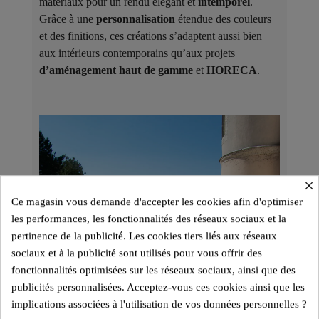
matériaux pour un rendu élégant et
intemporel
.
Grâce à une
personnalisation
étendue des couleurs
et des finitions, ces créations s’adaptent aussi bien
aux intérieurs contemporains qu’aux projets
d’aménagement haut de gamme
et
HORECA
.
×
Ce magasin vous demande d'accepter les cookies afin d'optimiser
les performances, les fonctionnalités des réseaux sociaux et la
pertinence de la publicité. Les cookies tiers liés aux réseaux
sociaux et à la publicité sont utilisés pour vous offrir des
fonctionnalités optimisées sur les réseaux sociaux, ainsi que des
publicités personnalisées. Acceptez-vous ces cookies ainsi que les
implications associées à l'utilisation de vos données personnelles ?