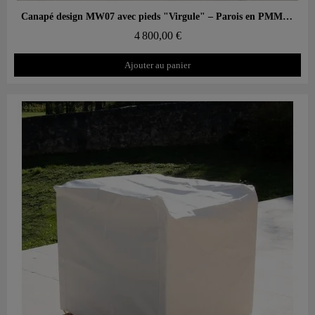
Aperçu rapide
Canapé design MW07 avec pieds "Virgule" – Parois en PMMA coulé, assise en mousse alvéolaire
4 800,00 €
Ajouter au panier