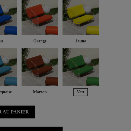
eu
Orange
Jaune
rquoise
Marron
Vert
 AU PANIER