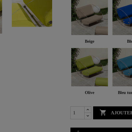
Beige
Bl
Olive
Bleu tu

AJOUTER