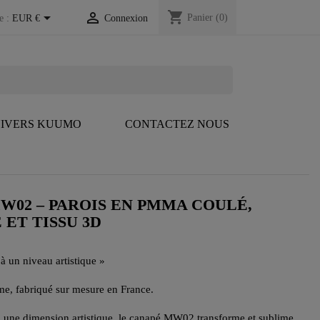
shopping_cart


Panier
(0)
e :
EUR €
Connexion
IVERS KUUMO
CONTACTEZ NOUS
W02 – PAROIS EN PMMA COULÉ,
 ET TISSU 3D
à un niveau artistique »
e, fabriqué sur mesure en France.
 à une dimension artistique, le canapé MW02 transforme et sublime