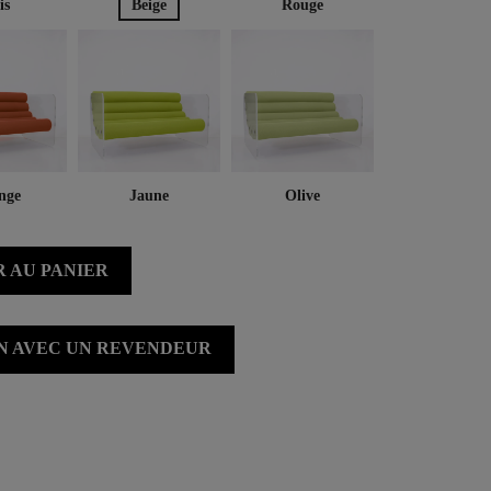
is
Beige
Rouge
nge
Jaune
Olive
 AU PANIER
ON AVEC UN REVENDEUR