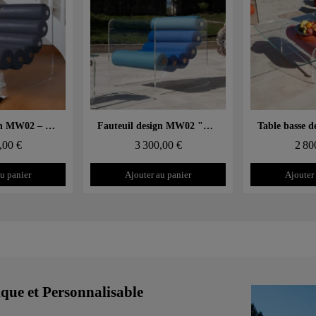
 rapide
Aperçu rapide
Aperçu
Fauteuil design MW02 – Parois en verre trempé, assise en mousse Soshagro.
Fauteuil design MW02 "Bicolore" – Parois en PMMA coulé, assise en mousse alvéolaire
,00 €
3 300,00 €
2 80
u panier
Ajouter au panier
Ajouter
e et Personnalisable