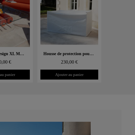
 rapide
Aperçu rapide
Table basse design XL MW – Plateau en Verre, cylindre mousse alvéolaire
Housse de protection pour canapé MW02
0,00 €
230,00 €
 au panier
Ajouter au panier