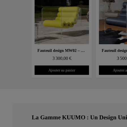
Aperçu rapide
Aperçu
Fauteuil design MW02 – Parois en PMMA coulé, assise en mousse alvéolaire et tissu 3D
3 300,00 €
3 500
Ajouter au panier
Ajouter a
La Gamme KUUMO : Un Design Uniqu