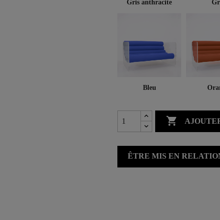
Gris anthracite
Gr
Bleu
Ora

AJOUTER
ÊTRE MIS EN RELATI