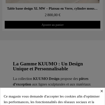
Aperçu rapide
Table basse design XL MW – Plateau en Verre, cylindre mousse alvéolaire
2 800,00 €
Ajouter au panier
La Gamme KUUMO : Un Design
Unique et Personnalisable
La collection
KUUMO Design
propose des
pièces
d’exception
aux lignes sculpturales et aux matériaux
×
haut de gamme. Conçue pour offrir une expérience
d’assise personnalisable, elle comprend les modèles
Ce magasin vous demande d'accepter les cookies afin d'optimiser
MW01, MW02, MW03, MW04, MW05
,
MW06
,
les performances, les fonctionnalités des réseaux sociaux et la