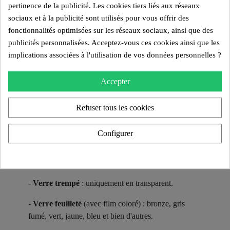
MW07
et
MW08
ainsi que des
tables basses
pertinence de la publicité. Les cookies tiers liés aux réseaux
assorties.
sociaux et à la publicité sont utilisés pour vous offrir des
fonctionnalités optimisées sur les réseaux sociaux, ainsi que des
Les assises sont garnies d’une mousse haute
publicités personnalisées. Acceptez-vous ces cookies ainsi que les
résilience et habillées de housses interchangeables,
implications associées à l'utilisation de vos données personnelles ?
disponibles en tissu 3D Runner ou en cuir végan
Soshagro, chacun décliné en plusieurs coloris.
Accepter
Matériaux et Coloris des Parois ​
Refuser tous les cookies
Les fauteuils et canapés KUUMO Design sont dotés
de parois en verre trempé ou en PMMA Altuglas,
Configurer
avec plusieurs options de teintes :
-
Verre trempé
: uniquement en transparent.
-
Verre feuilleté
(avec film coloré) : bronze, gris
fumé, vert, jaune, bleu et bien d'autres.