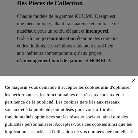
Des Pièces de Collection ​
Chaque modèle de la gamme KUUMO Design est
une pièce unique, alliant transparence et contraste des
matériaux pour un rendu élégant et
intemporel
.
Grâce à une
personnalisation
étendue des couleurs
et des finitions, ces créations s’adaptent aussi bien
aux intérieurs contemporains qu’aux projets
d’aménagement haut de gamme
et
HORECA
.
×
Ce magasin vous demande d'accepter les cookies afin d'optimiser
les performances, les fonctionnalités des réseaux sociaux et la
pertinence de la publicité. Les cookies tiers liés aux réseaux
sociaux et à la publicité sont utilisés pour vous offrir des
fonctionnalités optimisées sur les réseaux sociaux, ainsi que des
publicités personnalisées. Acceptez-vous ces cookies ainsi que les
implications associées à l'utilisation de vos données personnelles ?