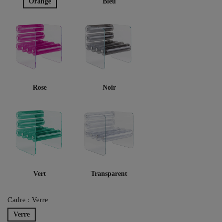
Orange
Bleu
Rose
Noir
Vert
Transparent
Cadre : Verre
Verre